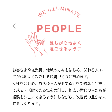
棄物を削
お客さまや従業員、地域の方々をはじめ、関わる人すべ
地
会を推進
てが心地よく過ごせる環境づくりに努めます。
す
えるきっ
女性をはじめ、あらゆる人がもてる力を制約なく発揮し
ヒ
ーにより
て成長・活躍できる場を共創し、幅広い世代の人たちが
世
を目指し
経験をシェアできるようにしながら、次世代の豊かな未
コ
来をつくります。
を