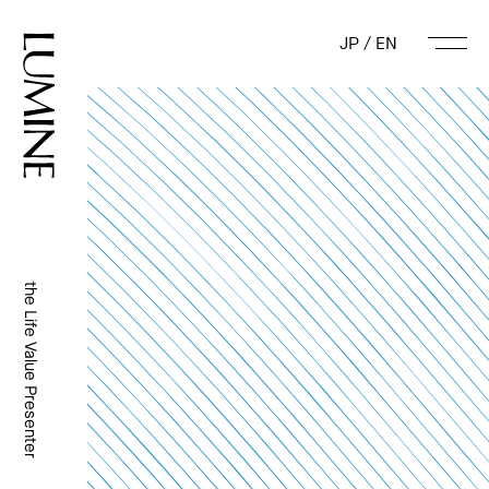
JP
/
EN
the Life Value Presenter