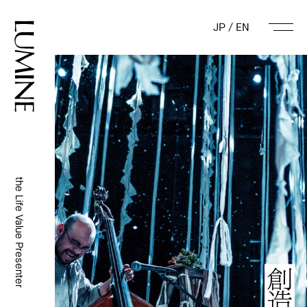
JP
/
EN
the Life Value Presenter